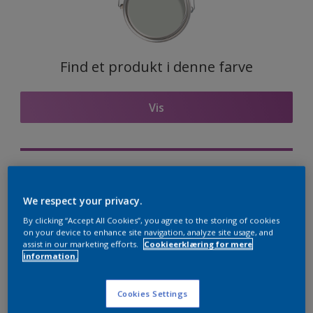
Find et produkt i denne farve
Vis
Visualiser farven på din væg
Nordsjö Professional Expert app
We respect your privacy.
By clicking “Accept All Cookies”, you agree to the storing of cookies
Visualiser farven på din væg
on your device to enhance site navigation, analyze site usage, and
assist in our marketing efforts.
Cookieerklæring for mere
information.
Anbefalede
Cookies Settings