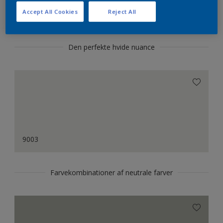
farvekombinationer
Accept All Cookies
Reject All
Den perfekte hvide nuance
9003
Farvekombinationer af neutrale farver