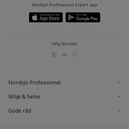
Nordsjö Professional Expert app
Følg Nordsjö
Nordsjö Professional
Kontakt os
Miljø & helse
Sitemap
Miljø og produkter
Gode råd
Konkurrence
EPD
Nordsjö consumer
Rationelt Maleri
DGNB certificering