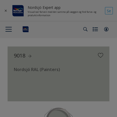
Nordsjö Expert app
Se
Visualiser farven med det samme på væggen og find farve- og
produktinformation
9018
Nordsjö RAL (Painters)