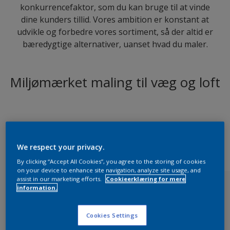
konkurrencefaktor, som du kan bruge til at vinde
dine kunders tillid. Vores ambition er konstant at
udvikle og forbedre vores sortiment, så der altid er
bæredygtige alternativer, uanset hvad du maler.
Miljømærket maling til væg og loft
We respect your privacy.
By clicking “Accept All Cookies”, you agree to the storing of cookies
on your device to enhance site navigation, analyze site usage, and
assist in our marketing efforts.
Cookieerklæring for mere
information.
Nordsjö Professional P6
Cookies Settings