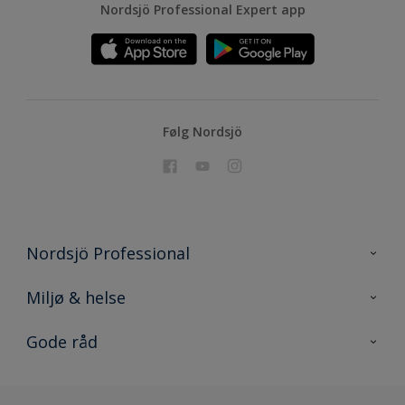
Nordsjö Professional Expert app
Følg Nordsjö
Nordsjö Professional
Kontakt os
Miljø & helse
Sitemap
Miljø og produkter
Gode råd
Konkurrence
EPD
Nordsjö consumer
Rationelt Maleri
DGNB certificering
Nordsjö Professional Shop