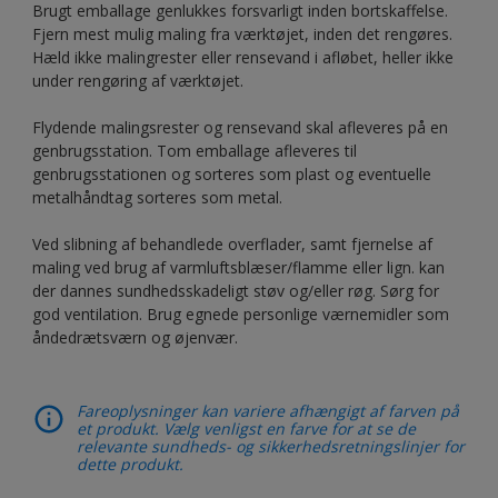
Brugt emballage genlukkes forsvarligt inden bortskaffelse.
Fjern mest mulig maling fra værktøjet, inden det rengøres.
Hæld ikke malingrester eller rensevand i afløbet, heller ikke
under rengøring af værktøjet.
Flydende malingsrester og rensevand skal afleveres på en
genbrugsstation. Tom emballage afleveres til
genbrugsstationen og sorteres som plast og eventuelle
metalhåndtag sorteres som metal.
Ved slibning af behandlede overflader, samt fjernelse af
maling ved brug af varmluftsblæser/flamme eller lign. kan
der dannes sundhedsskadeligt støv og/eller røg. Sørg for
god ventilation. Brug egnede personlige værnemidler som
åndedrætsværn og øjenvær.
Fareoplysninger kan variere afhængigt af farven på
et produkt. Vælg venligst en farve for at se de
relevante sundheds- og sikkerhedsretningslinjer for
dette produkt.