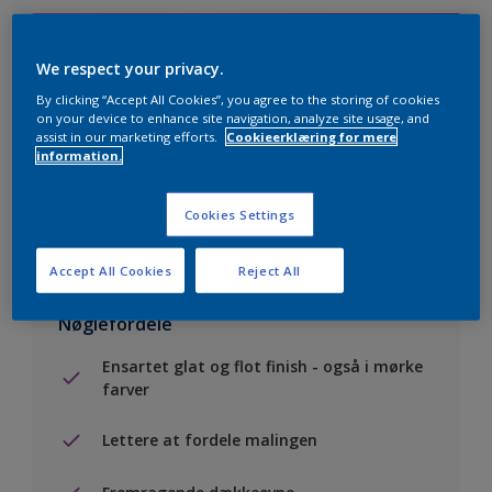
10L
Tillføj i inkøbsliste
100L
We respect your privacy.
Find butik
By clicking “Accept All Cookies”, you agree to the storing of cookies
on your device to enhance site navigation, analyze site usage, and
assist in our marketing efforts.
Cookieerklæring for mere
information.
Visualiser farven på din væg
Tilføj til liste
Cookies Settings
Accept All Cookies
Reject All
Nøglefordele
Ensartet glat og flot finish - også i mørke
farver
Lettere at fordele malingen