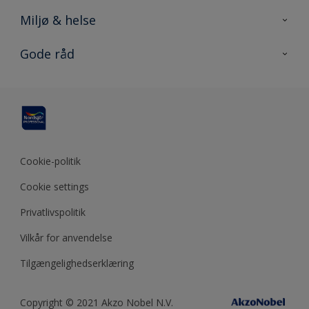
Kontakt os
Miljø & helse
Sitemap
Miljø og produkter
Gode råd
Konkurrence
EPD
Nordsjö consumer
Rationelt Maleri
DGNB certificering
Nordsjö Professional Shop
En nuance bedre
Pro Activity app
Projekt
Miljømærket maling
Digitale værktøj
Bæredygtighed og miljø
Cookie-politik
Effektive metoder
Cookie settings
Privatlivspolitik
Vilkår for anvendelse
Tilgængelighedserklæring
Copyright © 2021 Akzo Nobel N.V.