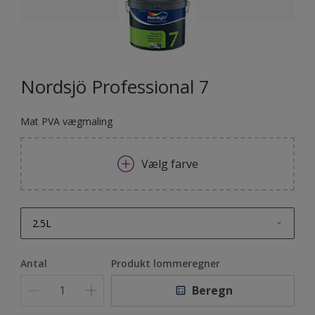
Nordsjö Professional 7
Mat PVA vægmaling
Vælg farve
2.5L
2.5L
Antal
Produkt lommeregner
2,5L
Beregn
5L