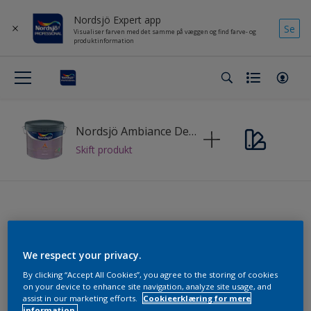
Nordsjö Expert app
Se
Visualiser farven med det samme på væggen og find farve- og
produktinformation
Nordsjö Ambiance Deep Matt
Skift produkt
Find den perfekte farve til hver
kunde
We respect your privacy.
By clicking “Accept All Cookies”, you agree to the storing of cookies
on your device to enhance site navigation, analyze site usage, and
kollektioner
assist in our marketing efforts.
Cookieerklæring for mere
information.