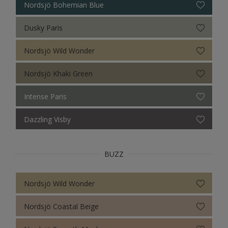
Nordsjö Bohemian Blue
Nordsjö Nordic Evolve (WEB)
Dusky Paris
Colour Futures 21
Nordsjö Wild Wonder
Nordsjö Khaki Green
Intense Paris
Dazzling Visby
BUZZ
Nordsjö Wild Wonder
Nordsjö Coastal Beige