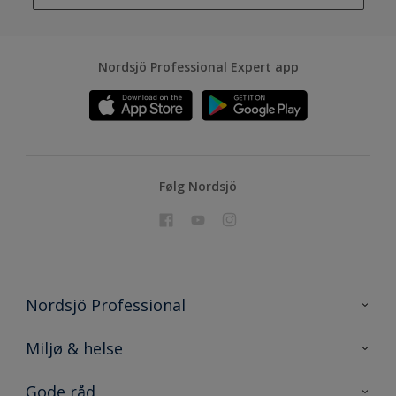
Nordsjö Professional Expert app
Følg Nordsjö
Nordsjö Professional
Kontakt os
Miljø & helse
Sitemap
Miljø og produkter
Gode råd
Konkurrence