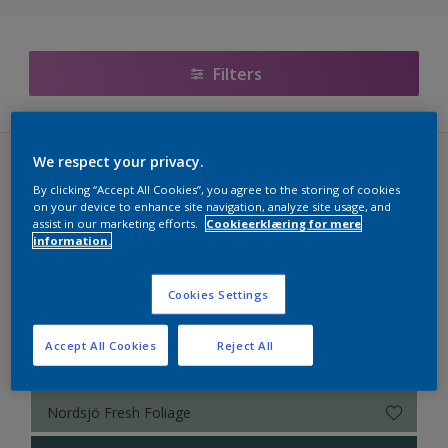
Nordsjö RAL (Painters)
5051 Farvekollektion
Filters
Nordsjö Årets farver 2026 - The rhythm of blues
True Joy™ - Årets farve 2025
We respect your privacy.
Colour Futures 2023 (40 farver)
By clicking “Accept All Cookies”, you agree to the storing of cookies
Færdigblandede farver
on your device to enhance site navigation, analyze site usage, and
LUSH
assist in our marketing efforts.
Cookieerklæring for mere
Colour Futures 2024 - Nordsjö Sweet Embrace™
information.
Colour Futures 2023
Nordsjö Awakening Feel
Cookies Settings
Bright Skies™ - Nordsjö Colour of the Year 2022
Nordsjö Violet Dream
Accept All Cookies
Reject All
Colour Futures 20
Nordsjö Distant Shadow
Colour Futures 19
Nordsjö Fresh Foliage
Colour Futures 18