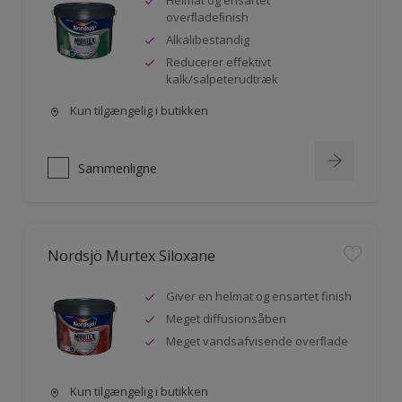
Helmat og ensartet
overﬂadeﬁnish
Alkalibestandig
Reducerer effektivt
kalk/salpeterudtræk
Kun tilgængelig i butikken
Sammenligne
Nordsjö Murtex Siloxane
Giver en helmat og ensartet finish
Meget diffusionsåben
Meget vandsafvisende overﬂade
Kun tilgængelig i butikken