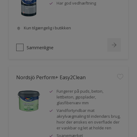
Har god vedhæftning
Kun tilgængelig i butikken
Sammenligne
Nordsjö Perform+ Easy2Clean
Fungerer på puds, beton,
lettbeton, gipsplader,
glasfibervæv mm
Vandfortyndbar mat
akrylvægmaling til indendørs brug,
hvor der ønskes en overflade der
er vaskbar og let at holde ren
Svanemærket