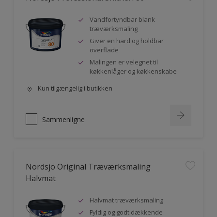
Vandfortyndbar blank
træværksmaling
Giver en hard og holdbar
overflade
Malingen er velegnet til
køkkenlåger og køkkenskabe
Kun tilgængelig i butikken
Sammenligne
Nordsjö Original Træværksmaling
Halvmat
Halvmat træværksmaling
Fyldig og godt dækkende