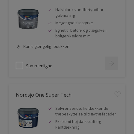
Halvblank vandfortyndbar
gulvmaling
Meget god slidstyrke
Egnet til beton- og trægulve i
boliger/kældre m.m.
Kun tilgængelig i butikken
Sammenligne
Nordsjö One Super Tech
Selvrensende, heldækkende
træbeskyttelse til træ/træfacader
Ekstremt høj dækkraft og
kantdækning