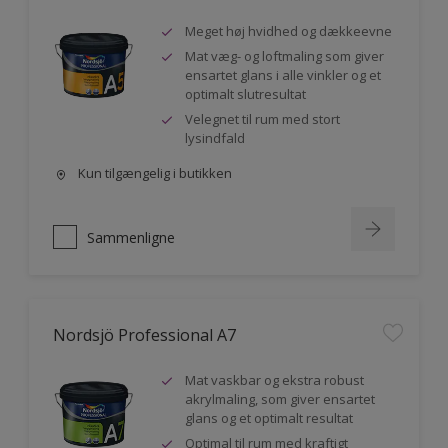
Meget høj hvidhed og dækkeevne
Mat væg- og loftmaling som giver
ensartet glans i alle vinkler og et
optimalt slutresultat
Velegnet til rum med stort
lysindfald
Kun tilgængelig i butikken
Sammenligne
Nordsjö Professional A7
Mat vaskbar og ekstra robust
akrylmaling, som giver ensartet
glans og et optimalt resultat
Optimal til rum med kraftigt