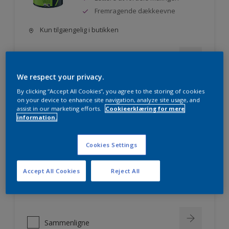
Fremragende dækkeevne
Kun tilgængelig i butikken
Sammenligne
We respect your privacy.
By clicking “Accept All Cookies”, you agree to the storing of cookies
on your device to enhance site navigation, analyze site usage, and
assist in our marketing efforts.
Cookieerklæring for mere
Nordsjö Professional 10
information.
Ensartet glat og flot finish - også i
mørke farver
Cookies Settings
Lettere at fordele malingen
Fremragende dækkeevne
Accept All Cookies
Reject All
Kun tilgængelig i butikken
Sammenligne