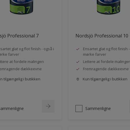
jö Professional 7
Nordsjö Professional 10
sartet glat og flot finish - også i
Ensartet glat og flot finish 
rke farver
mørke farver
ttere at fordele malingen
Lettere at fordele malinge
remragende dækkeevne
Fremragende dækkeevne
 tilgængelig i butikken
Kun tilgængelig i butikken
Sammenligne
Sammenligne