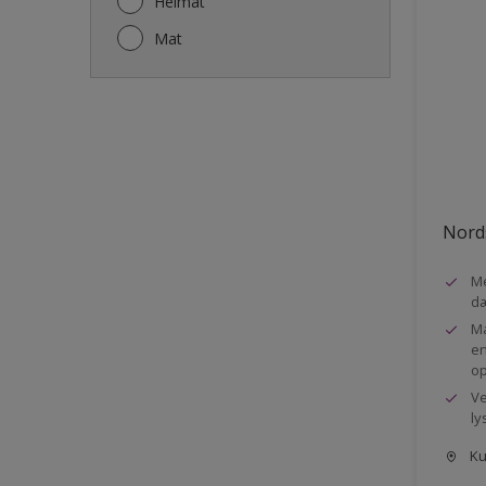
Helmat
Hoveddøre
Mat
Hylder
Ikke-jernholdige metaller
Lofter
Metal
Murværk og Puds
Nords
Møbel
Me
Paneler
d
Profil liste
Ma
en
Radiatorer
op
Rækværker
Ve
ly
Skabe
Kun
Skur