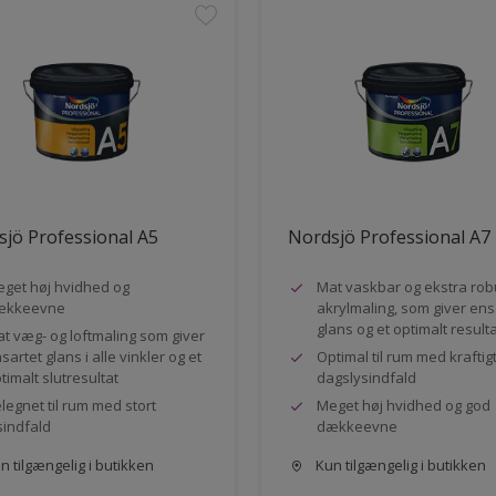
jö Professional A5
Nordsjö Professional A7
get høj hvidhed og
Mat vaskbar og ekstra rob
ækkeevne
akrylmaling, som giver ens
glans og et optimalt result
t væg- og loftmaling som giver
sartet glans i alle vinkler og et
Optimal til rum med kraftig
timalt slutresultat
dagslysindfald
legnet til rum med stort
Meget høj hvidhed og god
sindfald
dækkeevne
 tilgængelig i butikken
Kun tilgængelig i butikken