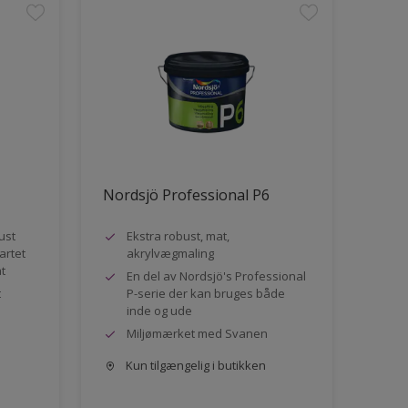
Nordsjö Professional P6
ust
Ekstra robust, mat,
artet
akrylvægmaling
at
En del av Nordsjö's Professional
t
P-serie der kan bruges både
inde og ude
Miljømærket med Svanen
Kun tilgængelig i butikken