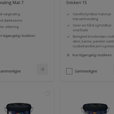
aling Mat 7
Snickeri 15
t vægmaling
Vandfortyndbar halvmat
træværksmaling
od dækkeevne
Giver en hård og holdbar
ler aftørring
overflade
 tilgængelig i butikken
Beregnet til indendørs mal
døre, karme, paneler samt
rustbehandlet jern og met
Kun tilgængelig i butikken
Sammenligne
Sammenligne