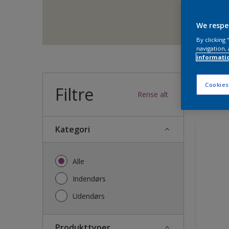
We respe
By clicking
navigation, 
informati
Cookies
Filtre
33
produk
Rense alt
Kategori
Alle
Indendørs
Udendørs
Produkttyper