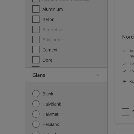
Træbeskyttelse – transparent
Aluminium
Beton
Bjælketræ
Nords
Bådebroer
Cement
En
mø
Døre
Le
Dørkarme
F
Glans
Fliser
Kun
Fodlister
Blank
Galvaniseret jern
Halvblank
Gipsplader
Halvmat
Gulve
Helblank
Hegn