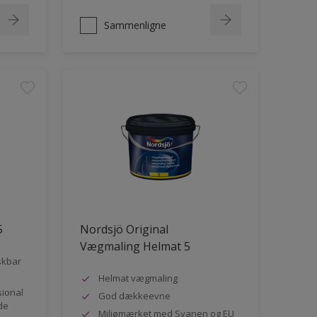
Sammenligne
5
Nordsjö Original
Vægmaling Helmat 5
skbar
Helmat vægmaling
sional
God dækkeevne
de
Miljømærket med Svanen og EU