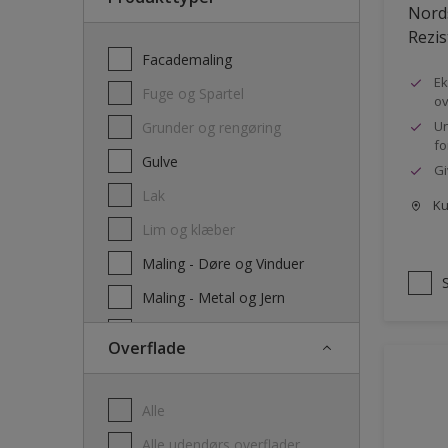
Nords
Rezis
Facademaling
Ek
Fuge og Spartel
ov
Un
Grunder og rengøring
fo
Gulve
Gi
Lak
Kun
Lim og klæber
Maling - Døre og Vinduer
Maling - Metal og Jern
Maling - Træværk
Overflade
Maling interiør
Olie
Alle
Træbeskyttelse – dækkende
Alle udendørs overflader