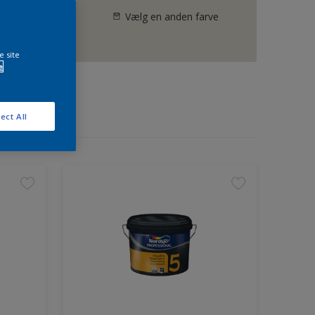
Vælg en anden farve
e site
e
ect All