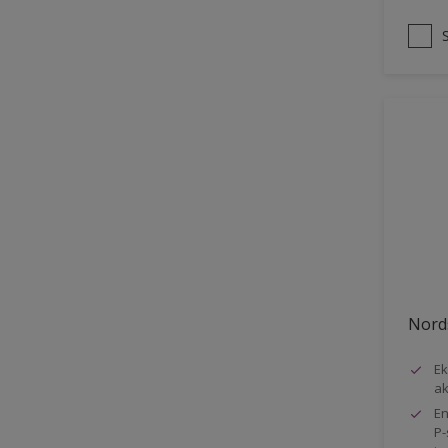
Stuk
Stål
Tage
Tapet
Terrasser
Trapper
Træ
Træbeklædning
Udendørs havemøbel
Nords
Vinduer
Vindueskarme
Ek
ak
Vægge
En
P-