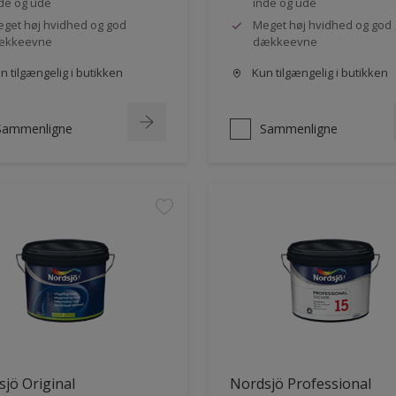
de og ude
inde og ude
get høj hvidhed og god
Meget høj hvidhed og god
ækkeevne
dækkeevne
 tilgængelig i butikken
Kun tilgængelig i butikken
Sammenligne
Sammenligne
jö Original
Nordsjö Professional