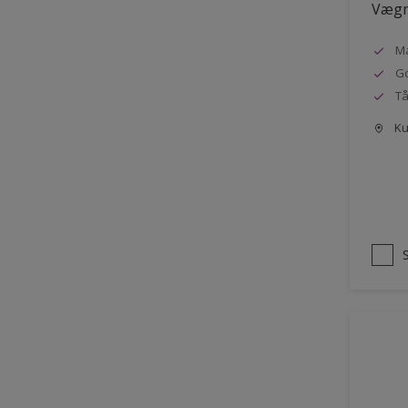
Vægm
Ma
G
Tå
Kun