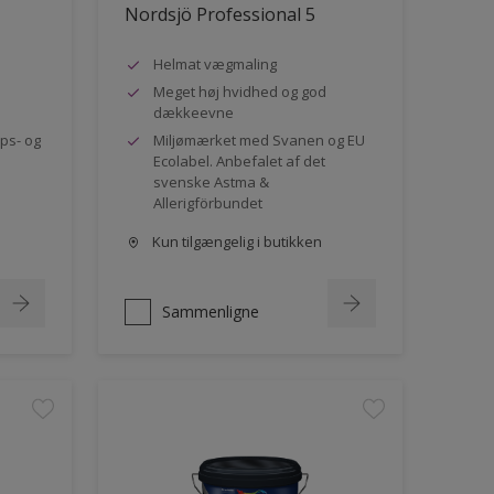
Nordsjö Professional 5
Helmat vægmaling
Meget høj hvidhed og god
dækkeevne
ips- og
Miljømærket med Svanen og EU
Ecolabel. Anbefalet af det
svenske Astma &
Allerigförbundet
Kun tilgængelig i butikken
Sammenligne