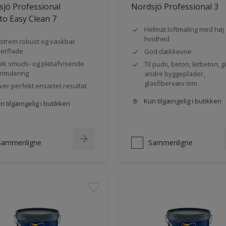
jö Professional
Nordsjö Professional 3
to Easy Clean 7
Helmat loftmaling med høj
hvidhed
strem robust og vaskbar
erflade
God dækkevne
ik smuds- og pletafvisende
Til puds, beton, letbeton, g
rmulering
andre byggeplader,
glasfibervæv mm.
ver perfekt ensartet resultat
Kun tilgængelig i butikken
 tilgængelig i butikken
Sammenligne
Sammenligne