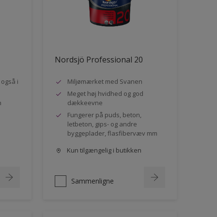
Nordsjö Professional 20
- også i
Miljømærket med Svanen
Meget høj hvidhed og god
n
dækkeevne
Fungerer på puds, beton,
letbeton, gips- og andre
byggeplader, flasfibervæv mm
Kun tilgængelig i butikken
Sammenligne