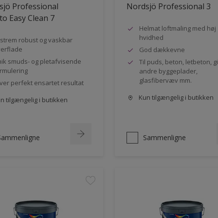
jö Professional
Nordsjö Professional 3
to Easy Clean 7
Helmat loftmaling med høj
hvidhed
strem robust og vaskbar
erflade
God dækkevne
ik smuds- og pletafvisende
Til puds, beton, letbeton, g
rmulering
andre byggeplader,
glasfibervæv mm.
ver perfekt ensartet resultat
Kun tilgængelig i butikken
 tilgængelig i butikken
Sammenligne
Sammenligne