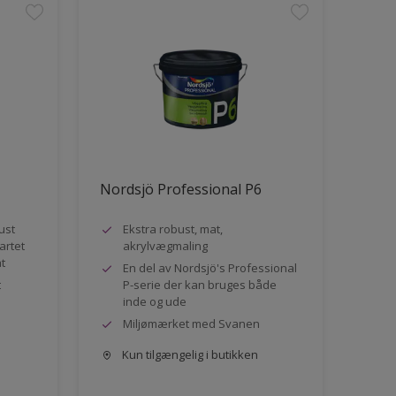
Nordsjö Professional P6
ust
Ekstra robust, mat,
artet
akrylvægmaling
at
En del av Nordsjö's Professional
t
P-serie der kan bruges både
inde og ude
Miljømærket med Svanen
Kun tilgængelig i butikken