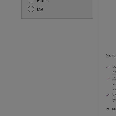
Helmat
Hoveddøre
Mat
Hylder
Ikke-jernholdige metaller
Lofter
Metal
Murværk og Puds
Nords
Møbel
Me
Paneler
d
Profil liste
Ma
en
Radiatorer
op
Rækværker
Ve
ly
Skabe
Kun
Skur