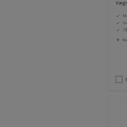
Vægm
Ma
G
Tå
Kun