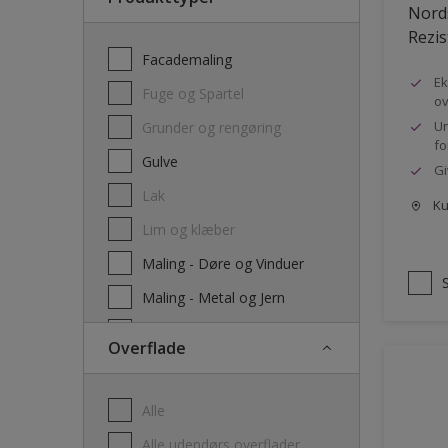
Nords
Rezis
Facademaling
Ek
Fuge og Spartel
ov
Un
Grunder og rengøring
fo
Gulve
Gi
Lak
Kun
Lim og klæber
Maling - Døre og Vinduer
Maling - Metal og Jern
Maling - Træværk
Overflade
Maling interiør
Olie
Alle
Træbeskyttelse – dækkende
Alle udendørs overflader