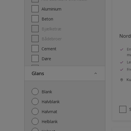
Træbeskyttelse – transparent
Aluminium
Beton
Bjælketræ
Nords
Bådebroer
Cement
En
mø
Døre
Le
Dørkarme
F
Glans
Fliser
Kun
Fodlister
Blank
Galvaniseret jern
Halvblank
Gipsplader
Halvmat
Gulve
Helblank
Hegn