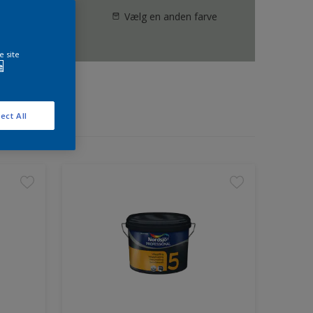
Vælg en anden farve
e site
e
ect All