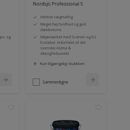
Nordsjö Professional 5
Helmat vægmaling
Meget høj hvidhed og god
dækkeevne
ips- og
Miljømærket med Svanen og EU
Ecolabel. Anbefalet af det
svenske Astma &
Allerigförbundet
Kun tilgængelig i butikken
Sammenligne