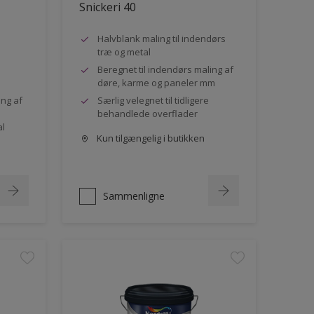
Snickeri 40
Halvblank maling til indendørs
træ og metal
Beregnet til indendørs maling af
døre, karme og paneler mm
ing af
Særlig velegnet til tidligere
behandlede overflader
al
Kun tilgængelig i butikken
Sammenligne