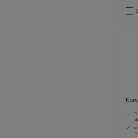
Stuk
Stål
Tage
Tapet
Terrasser
Trapper
Træ
Træbeklædning
Udendørs havemøbel
Nords
Vinduer
Vindueskarme
Ek
ak
Vægge
En
P-