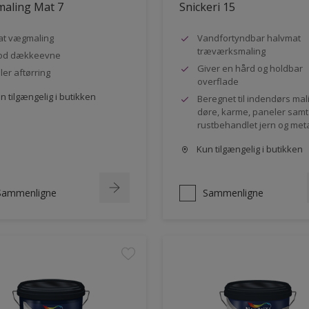
aling Mat 7
Snickeri 15
t vægmaling
Vandfortyndbar halvmat
træværksmaling
od dækkeevne
Giver en hård og holdbar
ler aftørring
overflade
 tilgængelig i butikken
Beregnet til indendørs mal
døre, karme, paneler samt
rustbehandlet jern og met
Kun tilgængelig i butikken
Sammenligne
Sammenligne