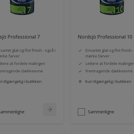
jö Professional 7
Nordsjö Professional 10
sartet glat og flot finish - også i
Ensartet glat og flot finish 
rke farver
mørke farver
ttere at fordele malingen
Lettere at fordele malinge
remragende dækkeevne
Fremragende dækkeevne
 tilgængelig i butikken
Kun tilgængelig i butikken
Sammenligne
Sammenligne