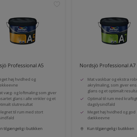
jö Professional A5
Nordsjö Professional A7
get høj hvidhed og
Mat vaskbar og ekstra rob
ækkeevne
akrylmaling, som giver ens
glans og et optimalt result
t væg- og loftmaling som giver
sartet glans i alle vinkler og et
Optimal til rum med kraftig
timalt slutresultat
dagslysindfald
legnet til rum med stort
Meget høj hvidhed og god
sindfald
dækkeevne
 tilgængelig i butikken
Kun tilgængelig i butikken