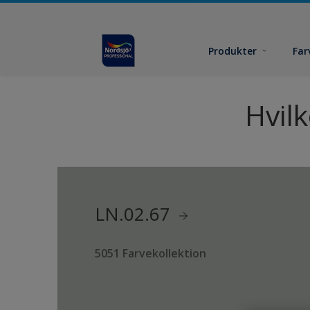
Produkter
Far
Hvil
LN.02.67
5051 Farvekollektion