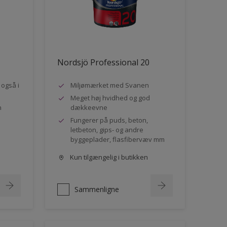
Nordsjö Professional 20
- også i
Miljømærket med Svanen
Meget høj hvidhed og god
n
dækkeevne
Fungerer på puds, beton,
letbeton, gips- og andre
byggeplader, flasfibervæv mm
Kun tilgængelig i butikken
Sammenligne