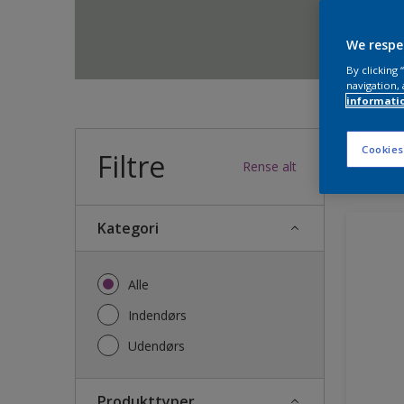
We respe
By clicking
navigation, 
informati
Cookies
Filtre
33
produk
Rense alt
Kategori
Alle
Indendørs
Udendørs
Produkttyper