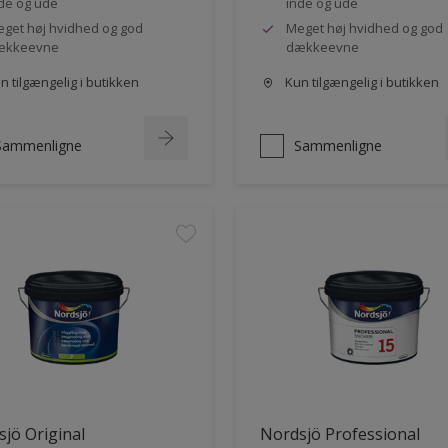
de og ude
inde og ude
get høj hvidhed og god
Meget høj hvidhed og god
ækkeevne
dækkeevne
 tilgængelig i butikken
Kun tilgængelig i butikken
Sammenligne
Sammenligne
jö Original
Nordsjö Professional