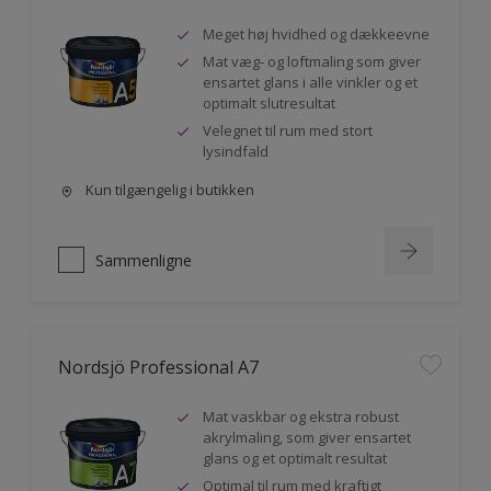
Meget høj hvidhed og dækkeevne
Mat væg- og loftmaling som giver
ensartet glans i alle vinkler og et
optimalt slutresultat
Velegnet til rum med stort
lysindfald
Kun tilgængelig i butikken
Sammenligne
Nordsjö Professional A7
Mat vaskbar og ekstra robust
akrylmaling, som giver ensartet
glans og et optimalt resultat
Optimal til rum med kraftigt