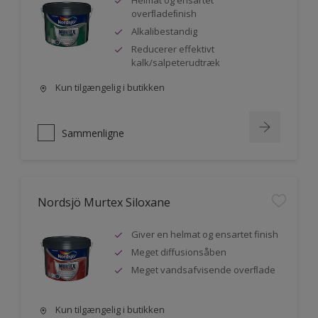
Helmat og ensartet
overﬂadeﬁnish
Alkalibestandig
Reducerer effektivt
kalk/salpeterudtræk
Kun tilgængelig i butikken
Sammenligne
Nordsjö Murtex Siloxane
Giver en helmat og ensartet finish
Meget diffusionsåben
Meget vandsafvisende overﬂade
Kun tilgængelig i butikken