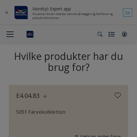
Nordsjö Expert app
Se
Visualiser farven med det samme på væggen og find farve- og
produktinformation
Hvilke produkter har du
brug for?
E4.04.83
5051 Farvekollektion
Vælg en anden farve