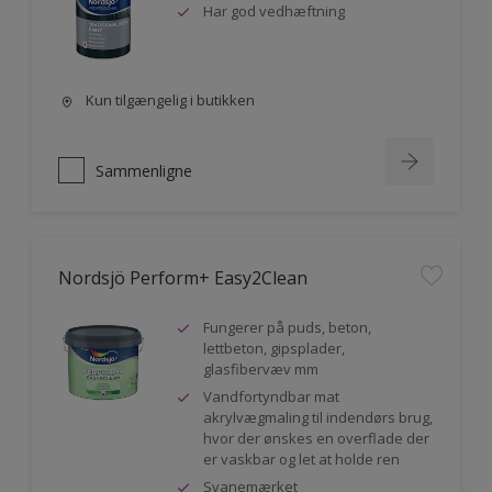
Har god vedhæftning
Kun tilgængelig i butikken
Sammenligne
Nordsjö Perform+ Easy2Clean
Fungerer på puds, beton,
lettbeton, gipsplader,
glasfibervæv mm
Vandfortyndbar mat
akrylvægmaling til indendørs brug,
hvor der ønskes en overflade der
er vaskbar og let at holde ren
Svanemærket