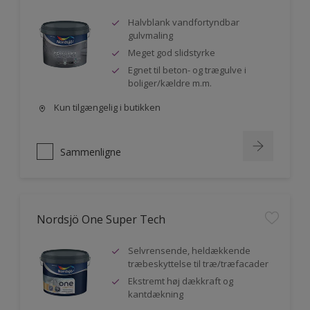
Halvblank vandfortyndbar
gulvmaling
Meget god slidstyrke
Egnet til beton- og trægulve i
boliger/kældre m.m.
Kun tilgængelig i butikken
Sammenligne
Nordsjö One Super Tech
Selvrensende, heldækkende
træbeskyttelse til træ/træfacader
Ekstremt høj dækkraft og
kantdækning