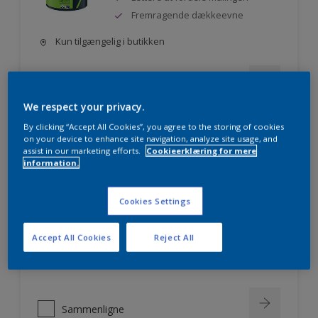
Fremragende dækkeevne
Kun tilgængelig i butikken
Sammenligne
We respect your privacy.
By clicking “Accept All Cookies”, you agree to the storing of cookies
on your device to enhance site navigation, analyze site usage, and
assist in our marketing efforts.
Cookieerklæring for mere
Nordsjö Professional 10
information.
Ensartet glat og flot finish - også i
mørke farver
Cookies Settings
Lettere at fordele malingen
Fremragende dækkeevne
Accept All Cookies
Reject All
Kun tilgængelig i butikken
Sammenligne