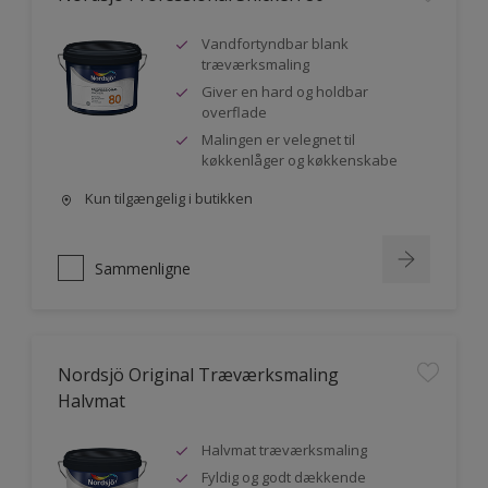
Vandfortyndbar blank
træværksmaling
Giver en hard og holdbar
overflade
Malingen er velegnet til
køkkenlåger og køkkenskabe
Kun tilgængelig i butikken
Sammenligne
Nordsjö Original Træværksmaling
Halvmat
Halvmat træværksmaling
Fyldig og godt dækkende